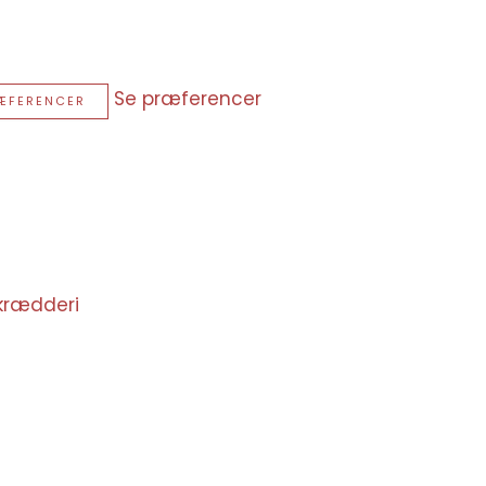
Se præferencer
ÆFERENCER
krædderi