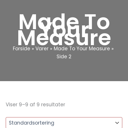
Made To
Your
Measure
Forside
Varer
Made To Your Measure
Side 2
Viser 9–9 af 9 resultater