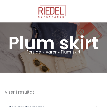
Gå
til
indholdet
Plum skirt
Forside
Varer
Plum skirt
Viser 1 resultat