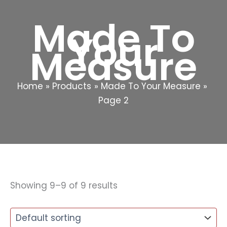
Made To
Your
Measure
Home
Products
Made To Your Measure
Page 2
Showing 9–9 of 9 results