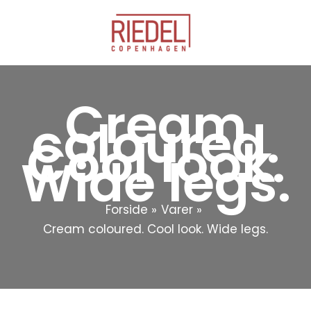
Gå
til
indholdet
Cream
coloured.
Cool look.
Wide legs.
Forside
Varer
Cream coloured. Cool look. Wide legs.