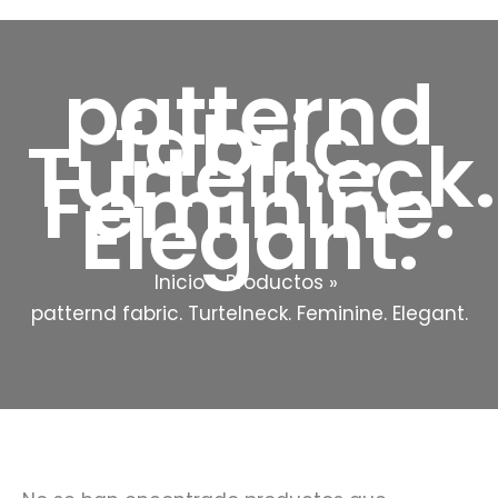
patternd
fabric.
Turtelneck.
Feminine.
Elegant.
Inicio
Productos
patternd fabric. Turtelneck. Feminine. Elegant.