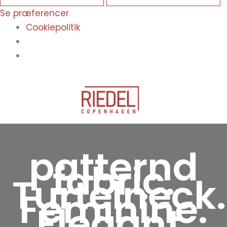
Se præferencer
Cookiepolitik
patternd
fabric.
Turtelneck.
Feminine.
Elegant.