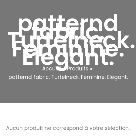
patternd
fabric.
Turtelneck.
Feminine.
Elegant.
Accueil
Produits
patternd fabric. Turtelneck. Feminine. Elegant.
Aucun produit ne correspond à votre sélection.