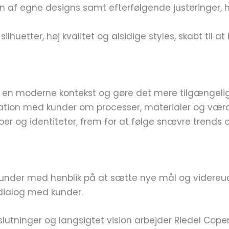
on af egne designs samt efterfølgende justeringer, 
silhuetter, høj kvalitet og alsidige styles, skabt til a
i en moderne kontekst og gøre det mere tilgængelig
ion med kunder om processer, materialer og værd
per og identiteter, frem for at følge snævre trends o
der med henblik på at sætte nye mål og videreudvi
dialog med kunder.
lutninger og langsigtet vision arbejder Riedel Cop