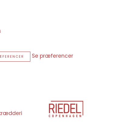
s
Se præferencer
ÆFERENCER
krædderi