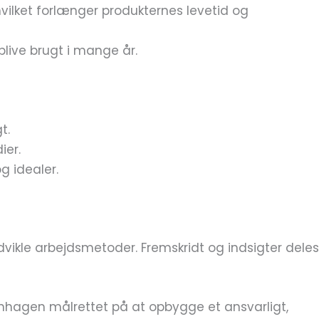
hvilket forlænger produkternes levetid og
t blive brugt i mange år.
t.
ier.
g idealer.
kle arbejdsmetoder. Fremskridt og indsigter deles
enhagen målrettet på at opbygge et ansvarligt,