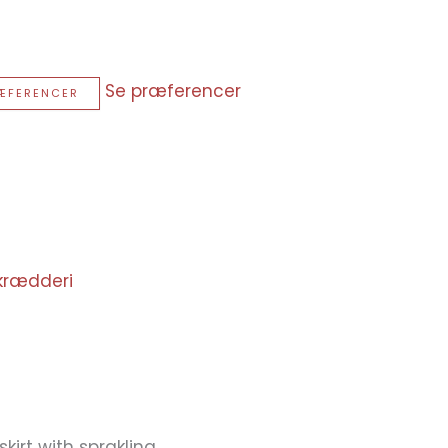
Se præferencer
ÆFERENCER
krædderi
skirt with sprakling