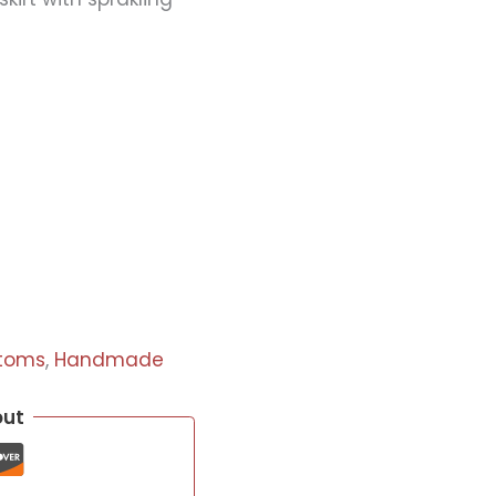
toms
,
Handmade
out