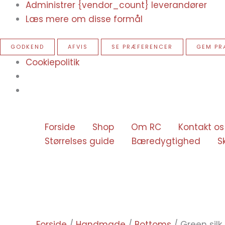
Administrer {vendor_count} leverandører
Læs mere om disse formål
GODKEND
AFVIS
SE PRÆFERENCER
GEM PR
Cookiepolitik
Green
silk
Forside
Shop
Om RC
Kontakt os
skirt
Størrelses guide
Bæredygtighed
S
with
sprakling
detail
antal
Forside
/
Handmade
/
Bottoms
/ Green silk 