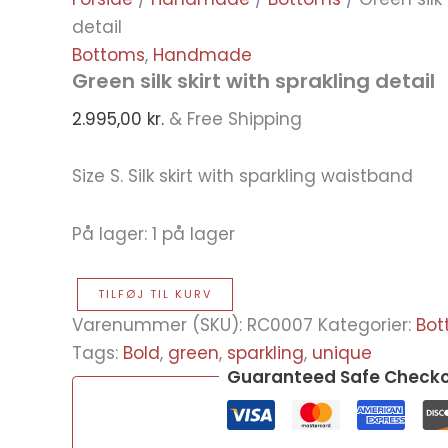
detail
Bottoms
,
Handmade
Green silk skirt with sprakling detail
2.995,00
kr.
& Free Shipping
Size S. Silk skirt with sparkling waistband
På lager:
1 på lager
TILFØJ TIL KURV
Varenummer (SKU):
RC0007
Kategorier:
Bot
Tags:
Bold
,
green
,
sparkling
,
unique
Guaranteed Safe Check